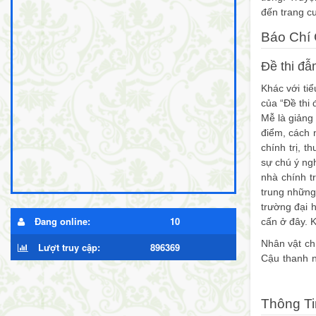
đến trang cu
Báo Chí 
Đề thi đẫ
Khác với tiể
của “Đề thi 
Mễ là giảng 
điểm, cách 
chính trị, t
sự chú ý ng
nhà chính t
trung những 
trường đại 
Đang online:
10
cấn ở đây. K
Nhân vật ch
Lượt truy cập:
896369
Cậu thanh n
năng và giàu
thân thiết 
Thông Ti
sắp xếp của