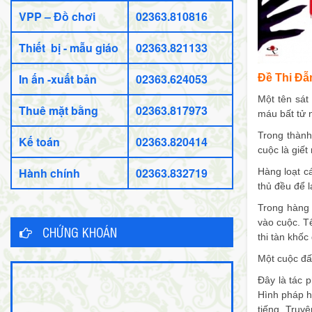
VPP – Đồ chơi
02363.810816
Thiết bị - mẫu giáo
02363.821133
In ấn -xuất bản
02363.624053
Đề Thi Đẫ
Một tên sát
Thuê mặt bằng
02363.817973
máu bất tử 
Trong thành 
Kế toán
02363.820414
cuộc là giế
Hành chính
02363.832719
Hàng loạt c
thủ đều để l
Trong hàng 
vào cuộc. Tê
CHỨNG KHOÁN
thi tàn khốc
Một cuộc đấu
Đây là tác 
Hình pháp h
tiếng. Truyệ