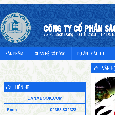
CÔNG TY CỔ PHẦN SÁ
76-78 Bạch Đằng - Q.Hải Châu - TP.Đà Nẵ
SẢN PHẨM
QUAN HỆ CỔ ĐÔNG
DỰ ÁN - ĐẦU TƯ
VĂN HỌ
LIÊN HỆ
DANABOOK.COM
Sách
02363.834328