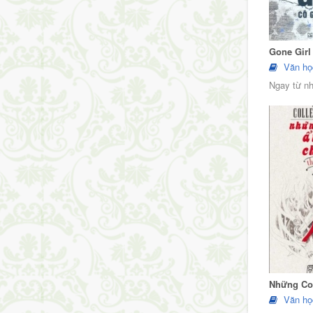
Gone Girl
Văn họ
Ngay từ nh
Những Co
Văn họ