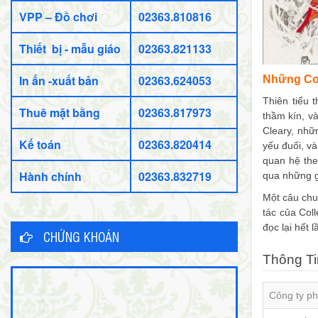
VPP – Đồ chơi
02363.810816
Thiết bị - mẫu giáo
02363.821133
In ấn -xuất bản
02363.624053
Những Co
Thiên tiểu 
Thuê mặt bằng
02363.817973
thầm kín, v
Cleary, nhữ
Kế toán
02363.820414
yếu đuối, và
quan hệ the
Hành chính
02363.832719
qua những g
Một câu chu
tác của Col
đọc lại hết 
CHỨNG KHOÁN
Thông Ti
Công ty ph