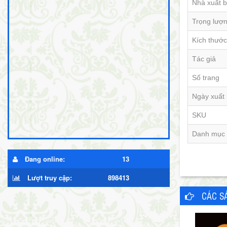
Nhà xuất 
Trọng lượ
Kích thước
Tác giả
Số trang
Ngày xuất
SKU
Danh mục
Đang online:
13
Lượt truy cập:
898413
CÁC S