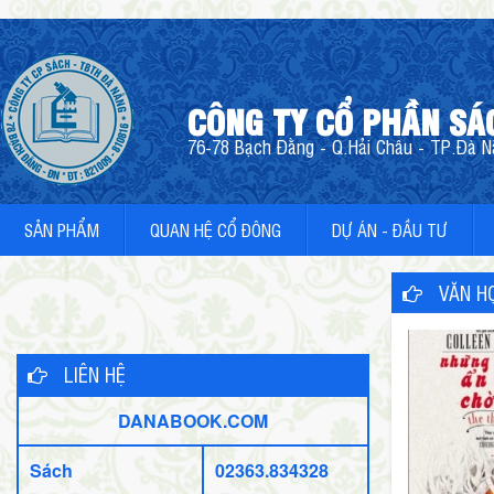
CÔNG TY CỔ PHẦN SÁ
76-78 Bạch Đằng - Q.Hải Châu - TP.Đà Nẵ
SẢN PHẨM
QUAN HỆ CỔ ĐÔNG
DỰ ÁN - ĐẦU TƯ
VĂN HỌ
LIÊN HỆ
DANABOOK.COM
Sách
02363.834328