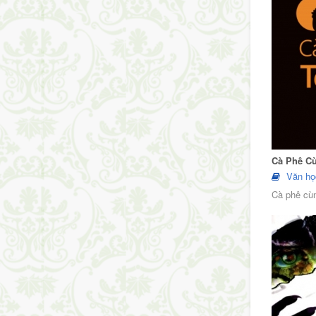
Cà Phê C
Văn họ
Cà phê cùn