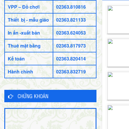
VPP – Đồ chơi
02363.810816
Thiết bị - mẫu giáo
02363.821133
In ấn -xuất bản
02363.624053
Thuê mặt bằng
02363.817973
Kế toán
02363.820414
Hành chính
02363.832719
CHỨNG KHOÁN