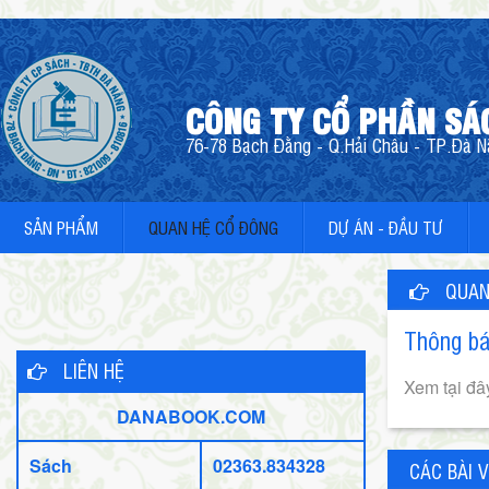
CÔNG TY CỔ PHẦN SÁ
76-78 Bạch Đằng - Q.Hải Châu - TP.Đà Nẵ
SẢN PHẨM
QUAN HỆ CỔ ĐÔNG
DỰ ÁN - ĐẦU TƯ
QUAN
Thông bá
LIÊN HỆ
Xem tại đâ
DANABOOK.COM
Sách
02363.834328
CÁC BÀI V