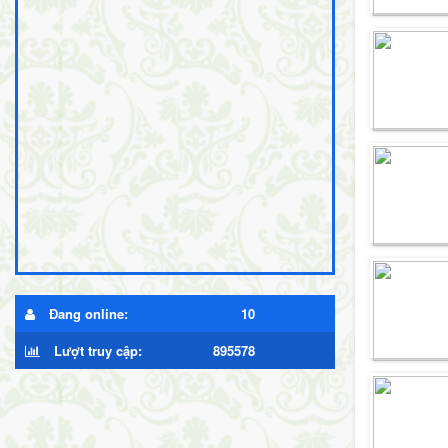
Đang online:
10
Lượt truy cập:
895578