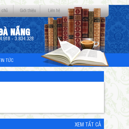
 chủ
Giới thiệu
Liên hệ
 ĐÀ NẴNG
4.918 - 3.834.328
TIN TỨC
XEM TẤT CẢ