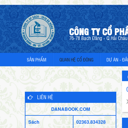
CÔNG TY CỔ PH
76-78 Bạch Đằng - Q.Hải Châu 
SẢN PHẨM
QUAN HỆ CỔ ĐÔNG
DỰ ÁN - ĐẦ
LIÊN HỆ
DANABOOK.COM
Sách
02363.834328