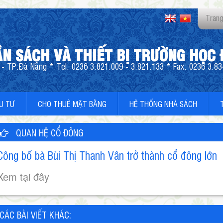
Trang
ẦN SÁCH VÀ THIẾT BỊ TRƯỜNG HỌC
- TP.Đà Nẵng * Tel: 0236 3.821.009 - 3.821.133 * Fax: 0236 3.83
U TƯ
CHO THUÊ MẶT BẰNG
HỆ THỐNG NHÀ SÁCH
QUAN HỆ CỔ ĐÔNG
Công bố bà Bùi Thị Thanh Vân trở thành cổ đông lớn
Xem tại đây
CÁC BÀI VIẾT KHÁC: