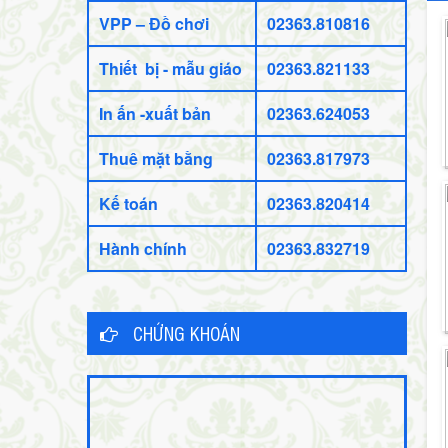
VPP – Đồ chơi
02363.810816
Thiết bị - mẫu giáo
02363.821133
In ấn -xuất bản
02363.624053
Thuê mặt bằng
02363.817973
Kế toán
02363.820414
Hành chính
02363.832719
CHỨNG KHOÁN