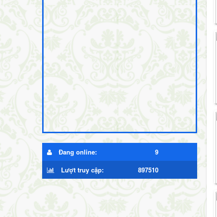
Đang online:
9
Lượt truy cập:
897510