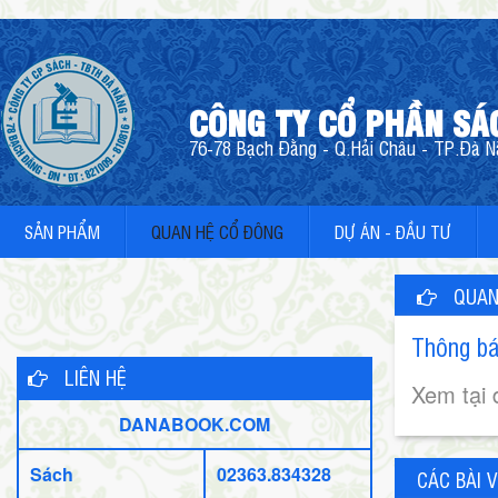
CÔNG TY CỔ PHẦN SÁ
76-78 Bạch Đằng - Q.Hải Châu - TP.Đà Nẵ
SẢN PHẨM
QUAN HỆ CỔ ĐÔNG
DỰ ÁN - ĐẦU TƯ
QUAN
Thông bá
LIÊN HỆ
Xem tại 
DANABOOK.COM
Sách
02363.834328
CÁC BÀI V