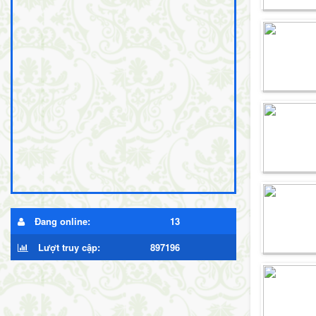
Đang online:
13
Lượt truy cập:
897196