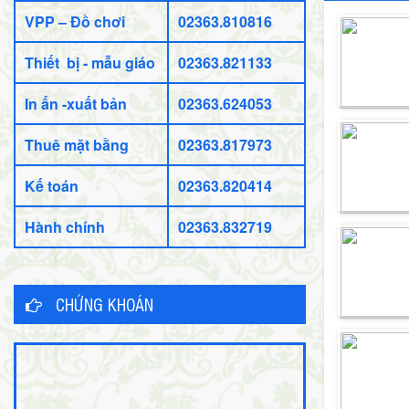
VPP – Đồ chơi
02363.810816
Thiết bị - mẫu giáo
02363.821133
In ấn -xuất bản
02363.624053
Thuê mặt bằng
02363.817973
Kế toán
02363.820414
Hành chính
02363.832719
CHỨNG KHOÁN